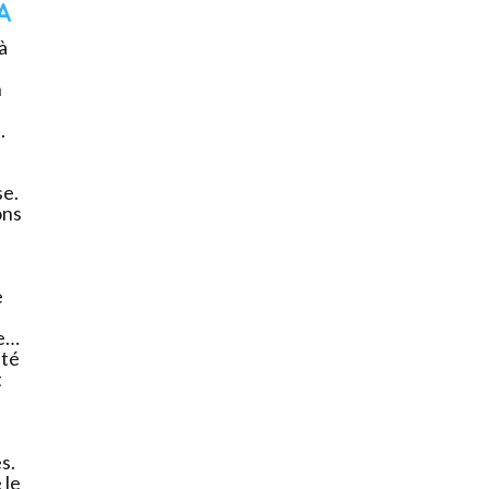
A
à
n
.
se.
ons
e
le…
ité
t
s.
 le