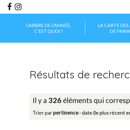
Aller
Outils
au
personnels
contenu.
|
Aller
à
la
L'ARBRE DE L'ANNÉE,
LA CARTE DES
navigation
C'EST QUOI ?
DE FRAN
Résultats de recher
Il y a
326
éléments qui corresp
Trier par
pertinence
·
date (le plus récent 