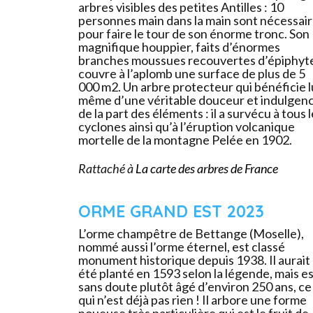
arbres visibles des petites Antilles : 10
personnes main dans la main sont nécessai
pour faire le tour de son énorme tronc. Son
magnifique houppier, faits d’énormes
branches moussues recouvertes d’épiphyt
couvre à l’aplomb une surface de plus de 5
000 m2. Un arbre protecteur qui bénéficie l
même d’une véritable douceur et indulgen
de la part des éléments : il a survécu à tous 
cyclones ainsi qu’à l’éruption volcanique
mortelle de la montagne Pelée en 1902.
Rattaché à
La carte des arbres de France
ORME GRAND EST 2023
L’orme champêtre de Bettange (Moselle),
nommé aussi l’orme éternel, est classé
monument historique depuis 1938. Il aurait
été planté en 1593 selon la légende, mais e
sans doute plutôt âgé d’environ 250 ans, ce
qui n’est déjà pas rien ! Il arbore une forme