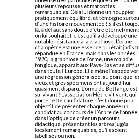
noueuse très particulière qui est le fruit de
plusieurs repousses et marcottes
remarquables. Cela lui donne un houppier
pratiquement équilibré, et témoigne surtou
d’une histoire mouvementée ! S’il est toujo
là, à défaut sans doute d’être éternel (même
on lui souhaite), c’est qu’il a développé une
notable résistance à la graphiose. L’orme
champêtre est une essence qui était jadis t
répandue en France, mais dans les années
1920, la graphiose de l’orme, une maladie
fongique, apparaît aux Pays-Bas et se diffu
dans toute l’Europe. Elle mène l’espèce ver
une régression généralisée, au point que le
vieux et gros spécimens ont aujourd’hui
quasiment disparu. L’orme de Bettange est
survivant ! L’association Hêtre vit vent, qui
porte cette candidature, s’est donné pour
objectif de présenter chaque année un
candidat au concours de L’Arbre de l’année
dans l’optique de créer un parcours
didactique, présentant les arbres jugés
localement remarquables, qu’ils soient
labellisés ou non.