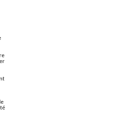
e
re
ner
nt
de
ité