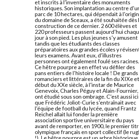
et inscrits à l’inventaire des monuments
historiques. Son implantation au centre d’u
parc de 10 hectares, qui dépendait à l’origi
du domaine de Sceaux, a été souhaitée dès 
construction de ce dernier. 2 600 élèves et
220 professeurs passent aujourd’hui chaq
jour à son pied. Les plus jeunes s’y amusent
tandis que les étudiants des classes
préparatoires aux grandes écoles y révisen
leurs examens. Avant eux, d’illustres
personnes ont également foulé ses racines
Ce hêtre pourpre a en effet vu défiler des
pans entiers de l’histoire locale ! De grands
romanciers et littéraires de la fin du XIXe e
début du XXe siècle, à l’instar de Maurice
Genevoix, Charles Péguy et Alain-Fournier,
ont étudié sous son ombrage. C’est aussi ici
que Frédéric Joliot-Curie s’entraînait avec
l’équipe de football du lycée, quand Frantz
Reichel allait lui fonder la première
association sportive universitaire du pays
avant de remporter, en 1900, le premier tit
olympique français en sport collectif (le ru
!). Le hêtre pourpre est un arbre historique. 