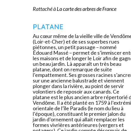
Rattaché à
La carte des arbres de France
PLATANE
Au cœur même de la vieille ville de Vendôm
(Loir-et-Cher) et de ses superbes rues
piétonnes, un petit passage – nommé
Édouard Massé – permet de s’immiscer ent
les maisons et de longer le Loir afin de gag
un beau jardin. Là apparaît un très beau
platane, dont on remarque de suite
l’empattement. Ses grosses racines s’ancre
sur une ancienne balustrade et viennent
plonger dans la rivière, au point de servir
volontiers de reposoir aux canards. Ce
platane est le plus ancien arbre répertorié 
Vendôme. Il a été planté en 1759 à l’extrém
orientale de l’île Paradis (le nom du lieu à
l’époque), constituant le premier jalon du
jardin d’ornement qui allait remplacer les
formes vivrières antérieures (vergers et
potagers). Ce jardin compte désormais de