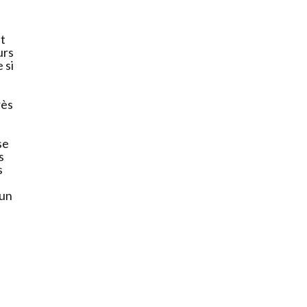
t
urs
 si
rès
se
s
s
 un