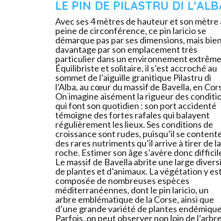
LE PIN DE PILASTRU DI L'ALB
Avec ses 4 mètres de hauteur et son mètre 
peine de circonférence, ce pin laricio se
démarque pas par ses dimensions, mais bie
davantage par son emplacement très
particulier dans un environnement extrême
Équilibriste et solitaire, il s’est accroché au
sommet de l’aiguille granitique Pilastru di
l’Alba, au cœur du massif de Bavella, en Cor
On imagine aisément la rigueur des conditi
qui font son quotidien : son port accidenté
témoigne des fortes rafales qui balayent
régulièrement les lieux. Ses conditions de
croissance sont rudes, puisqu’il se content
des rares nutriments qu’il arrive à tirer de la
roche. Estimer son âge s’avère donc diffici
Le massif de Bavella abrite une large divers
de plantes et d’animaux. La végétation y es
composée de nombreuses espèces
méditerranéennes, dont le pin laricio, un
arbre emblématique de la Corse, ainsi que
d’une grande variété de plantes endémique
Parfois, on peut observer non loin de l’arbre