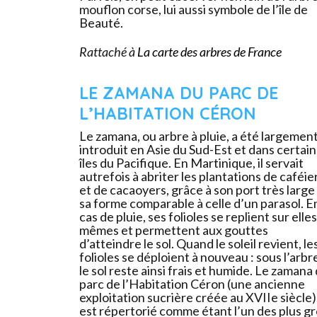
mouflon corse, lui aussi symbole de l’île de
Beauté.
Rattaché à
La carte des arbres de France
LE ZAMANA DU PARC DE
L’HABITATION CÉRON
Le zamana, ou arbre à pluie, a été largemen
introduit en Asie du Sud-Est et dans certai
îles du Pacifique. En Martinique, il servait
autrefois à abriter les plantations de caféie
et de cacaoyers, grâce à son port très large
sa forme comparable à celle d’un parasol. E
cas de pluie, ses folioles se replient sur elles
mêmes et permettent aux gouttes
d’atteindre le sol. Quand le soleil revient, le
folioles se déploient à nouveau : sous l’arbr
le sol reste ainsi frais et humide. Le zamana
parc de l’Habitation Céron (une ancienne
exploitation sucrière créée au XVIIe siècle)
est répertorié comme étant l’un des plus g