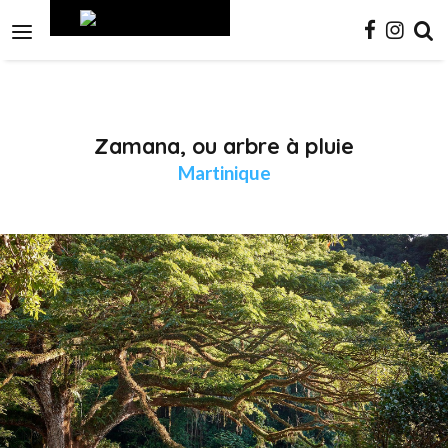
Aller
Outils
au
personnels

contenu.
|
Aller
à
la
navigation
Zamana, ou arbre à pluie
Martinique