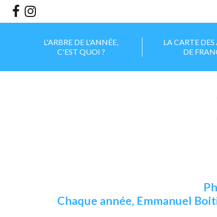
Aller
Outils
au
personnels
contenu.
|
Aller
à
la
L'ARBRE DE L'ANNÉE,
LA CARTE DES
navigation
C'EST QUOI ?
DE FRAN
Ph
Chaque année, Emmanuel Boitier