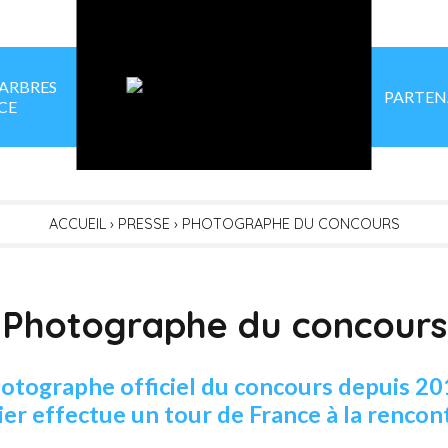
 ARBRES
PARTEN
CE
ACCUEIL
›
PRESSE
›
PHOTOGRAPHE DU CONCOURS
Photographe du concours
otographe officiel du concours depuis 20
 effectue un tour de France à la rencont