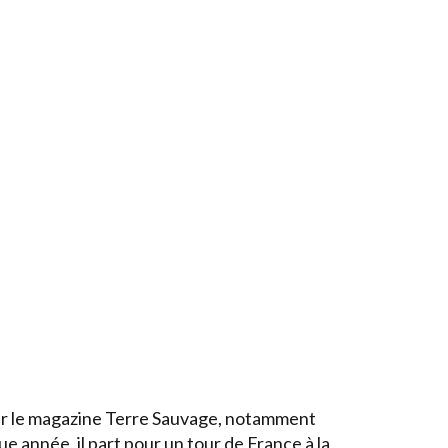
ur le magazine Terre Sauvage, notamment
e année, il part pour un tour de France à la