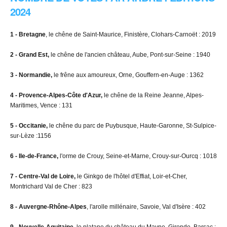
2024
1 - Bretagne
, le chêne de Saint-Maurice, Finistère, Clohars-Carnoët : 2019
2 - Grand Est,
le chêne de l'ancien château, Aube, Pont-sur-Seine : 1940
3 - Normandie,
le frêne aux amoureux, Orne, Gouffern-en-Auge : 1362
4 - Provence-Alpes-Côte d'Azur,
le chêne de la Reine Jeanne, Alpes-
Maritimes, Vence : 131
5 - Occitanie,
le chêne du parc de Puybusque, Haute-Garonne, St-Sulpice-
sur-Lèze :1156
6 - Ile-de-France,
l'orme de Crouy, Seine-et-Marne, Crouy-sur-Ourcq : 1018
7 - Centre-Val de Loire,
le Ginkgo de l'hôtel d'Effiat, Loir-et-Cher,
Montrichard Val de Cher : 823
8 - Auvergne-Rhône-Alpes
, l'arolle millénaire, Savoie, Val d'Isère : 402