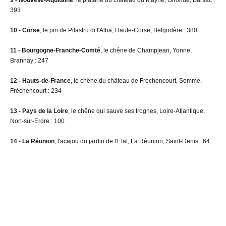
9 - Nouvelle-Aquitaine
, le platane du château du Mayne, Gironde, Barsac :
393
10 - Corse
, le pin de Pilastru di l'Alba, Haute-Corse, Belgodère : 380
11 - Bourgogne-Franche-Comté
, le chêne de Champjean, Yonne,
Brannay : 247
12 - Hauts-de-France
, le chêne du château de Fréchencourt, Somme,
Fréchencourt : 234
13 - Pays de la Loire
, le chêne qui sauve ses trognes, Loire-Atlantique,
Nort-sur-Erdre : 100
14 - La Réunion
, l'acajou du jardin de l'Etat, La Réunion, Saint-Denis : 64