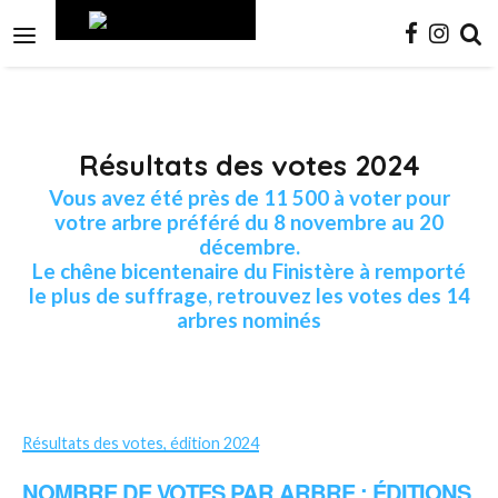
Aller
Outils
au
personnels

contenu.
|
Aller
à
la
navigation
Résultats des votes 2024
Vous avez été près de 11 500 à voter pour
votre arbre préféré du 8 novembre au 20
décembre.
Le chêne bicentenaire du Finistère à remporté
le plus de suffrage, retrouvez les votes des 14
arbres nominés
Résultats des votes, édition 2024
NOMBRE DE VOTES PAR ARBRE : ÉDITIONS