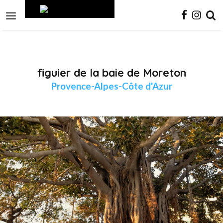
Aller
Outils
au
personnels

contenu.
|
Aller
à
la
navigation
figuier de la baie de Moreton
Provence-Alpes-Côte d'Azur