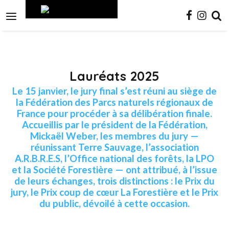
Aller
Outils
au
personnels

contenu.
|
Aller
à
la
navigation
Lauréats 2025
Le 15 janvier, le jury final s’est réuni au siège de
la Fédération des Parcs naturels régionaux de
France pour procéder à sa délibération finale.
Accueillis par le président de la Fédération,
Mickaël Weber, les membres du jury —
réunissant Terre Sauvage, l’association
A.R.B.R.E.S, l’Office national des forêts, la LPO
et la Société Forestière — ont attribué, à l’issue
de leurs échanges, trois distinctions : le Prix du
jury, le Prix coup de cœur La Forestière et le Prix
du public, dévoilé à cette occasion.