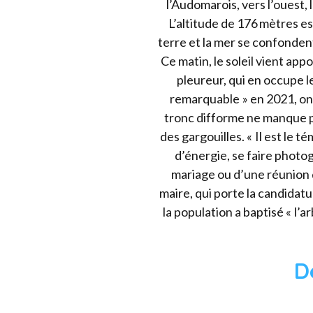
l’Audomarois, vers l’ouest, 
L’altitude de 176 mètres est
terre et la mer se confonden
Ce matin, le soleil vient ap
pleureur, qui en occupe 
remarquable » en 2021, on 
tronc difforme ne manque pa
des gargouilles. « Il est le té
d’énergie, se faire photog
mariage ou d’une réunion d
maire, qui porte la candidat
la population a baptisé « l’
D