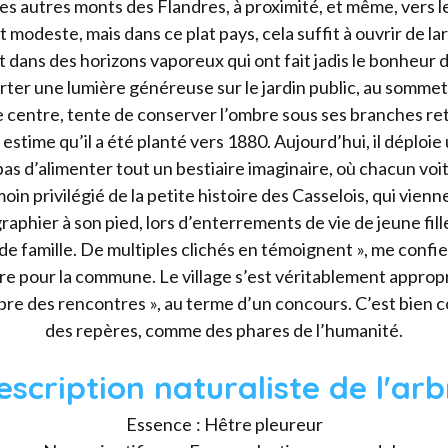
les autres monts des Flandres, à proximité, et même, vers le s
 modeste, mais dans ce plat pays, cela suffit à ouvrir de la
t dans des horizons vaporeux qui ont fait jadis le bonheur 
porter une lumière généreuse sur le jardin public, au sommet
le centre, tente de conserver l’ombre sous ses branches re
estime qu’il a été planté vers 1880. Aujourd’hui, il déploi
s d’alimenter tout un bestiaire imaginaire, où chacun voit
moin privilégié de la petite histoire des Casselois, qui viennen
raphier à son pied, lors d’enterrements de vie de jeune fil
e famille. De multiples clichés en témoignent », me confi
ure pour la commune. Le village s’est véritablement appro
arbre des rencontres », au terme d’un concours. C’est bien 
des repères, comme des phares de l’humanité.
escription naturaliste de l'arb
Essence : Hêtre pleureur