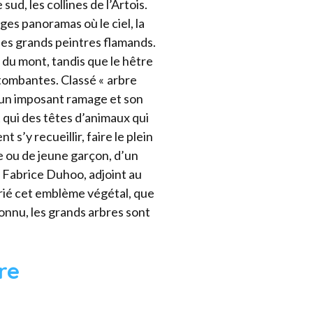
ud, les collines de l’Artois.
rges panoramas où le ciel, la
des grands peintres flamands.
 du mont, tandis que le hêtre
tombantes. Classé « arbre
e un imposant ramage et son
 qui des têtes d’animaux qui
t s’y recueillir, faire le plein
le ou de jeune garçon, d’un
e Fabrice Duhoo, adjoint au
prié cet emblème végétal, que
connu, les grands arbres sont
re