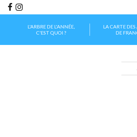
Aller
Outils
au
personnels
contenu.
|
Aller
à
la
L'ARBRE DE L'ANNÉE,
LA CARTE DES
navigation
C'EST QUOI ?
DE FRAN