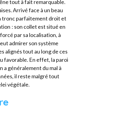
êne tout à fait remarquable.
ises. Arrivé face à un beau
 tronc parfai­tement droit et
ion : son collet est situé en
rcé par sa localisation, à
 peut admirer son système
s alignés tout au long de ces
 favorable. En effet, la paroi
on a généralement du mal à
nées, il reste malgré tout
lei végétale.
re