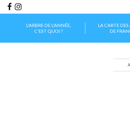
Aller
Outils
au
personnels
contenu.
|
Aller
à
la
L'ARBRE DE L'ANNÉE,
LA CARTE DES
navigation
C'EST QUOI ?
DE FRAN
A