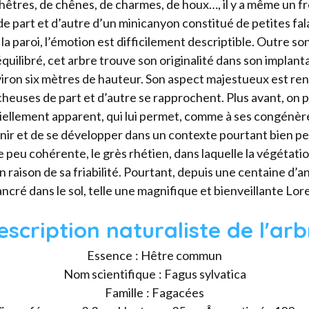
 hêtres, de chênes, de charmes, de houx…, il y a même un fr
e part et d’autre d’un minicanyon constitué de petites fala
 paroi, l’émotion est difficilement descriptible. Outre son
uilibré, cet arbre trouve son originalité dans son implantat
ron six mètres de hauteur. Son aspect majestueux est renfo
rocheuses de part et d’autre se rapprochent. Plus avant, on
tiellement apparent, qui lui permet, comme à ses congénère
enir et de se développer dans un contexte pourtant bien peu
peu cohérente, le grès rhétien, dans laquelle la végétati
n raison de sa friabilité. Pourtant, depuis une centaine d’an
ncré dans le sol, telle une magnifique et bienveillante Lore
escription naturaliste de l'arb
Essence : Hêtre commun
Nom scientifique : Fagus sylvatica
Famille : Fagacées