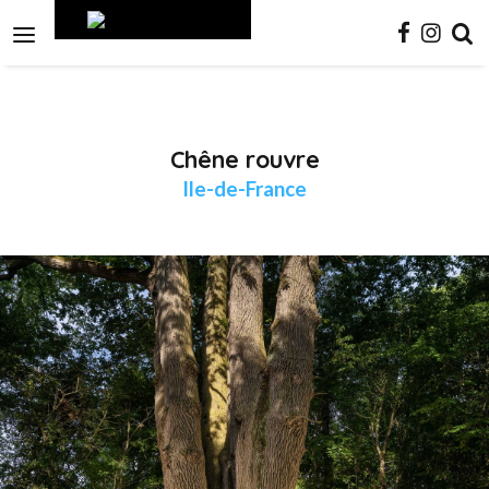
Aller
Outils
au
personnels

contenu.
|
Aller
à
la
navigation
Chêne rouvre
Ile-de-France