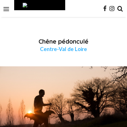
Aller
Outils
au
personnels

contenu.
|
Aller
à
la
navigation
Chêne pédonculé
Centre-Val de Loire