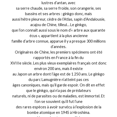
lustres d’antan, avec
sa serre chaude, sa serre froide, son orangerie, ses
bassins et ses arbres : ginkgo donc, mais
aussi hêtre pleureur, cèdre de l’Atlas, sapin d’Andalousie,
acajou de Chine, tilleul… Le ginkgo,
que l’on connaît aussi sous le nom d’« arbre aux quarante
écus », appartient à la plus ancienne
famille d’arbre connue, apparue il y a presque 300 millions
d’années.
Originaires de Chine, les premiers spécimens ont été
rapportés en France à la fin du
XVIIIe siècle. Les plus vieux exemplaires français ont donc
environ 200 ans, mais il existe
au Japon un arbre dont l’âge est de 1 250 ans. Le ginkgo
du parc Lamugnière n’atteint pas ces
âges canoniques, mais qu’il garde espoir. On dit en effet
que le ginkgo, qui n’a pas de prédateurs
naturels, ni de parasites ou de maladies, est immortel. Et
l’on se souvient qu’il fut l’une
des rares espèces à avoir survécu à l’explosion de la
bombe atomique en 1945 à Hiroshima.