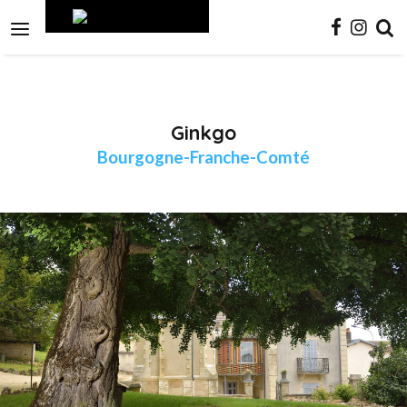
Aller
Outils
au
personnels

contenu.
|
Aller
à
la
navigation
Ginkgo
Bourgogne-Franche-Comté