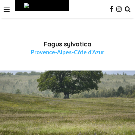
Aller
Outils
au
personnels

contenu.
|
Aller
à
la
navigation
Fagus sylvatica
Provence-Alpes-Côte d'Azur