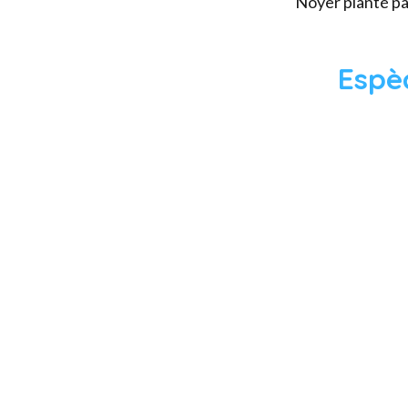
Noyer planté par
Espè