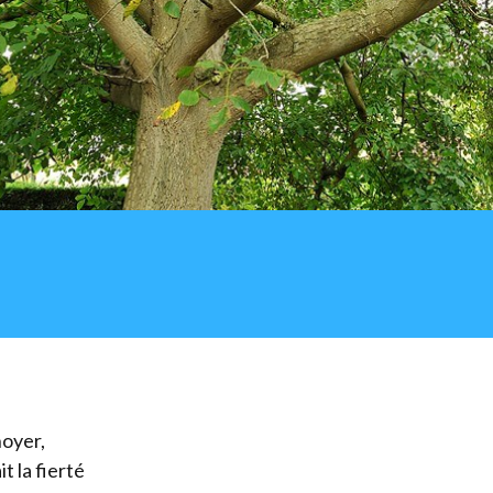
noyer,
 la fierté