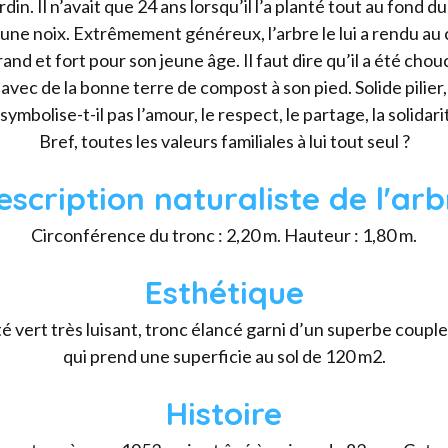
rdin. Il n’avait que 24 ans lorsqu’il l’a planté tout au fond d
d’une noix. Extrêmement généreux, l’arbre le lui a rendu au 
grand et fort pour son jeune âge. Il faut dire qu’il a été cho
avec de la bonne terre de compost à son pied. Solide pilier,
symbolise-t-il pas l’amour, le respect, le partage, la solidari
Bref, toutes les valeurs familiales à lui tout seul ?
escription naturaliste de l'arb
Circonférence du tronc : 2,20 m. Hauteur : 1,80 m.
Esthétique
té vert très luisant, tronc élancé garni d’un superbe coup
qui prend une superficie au sol de 120 m2.
Histoire