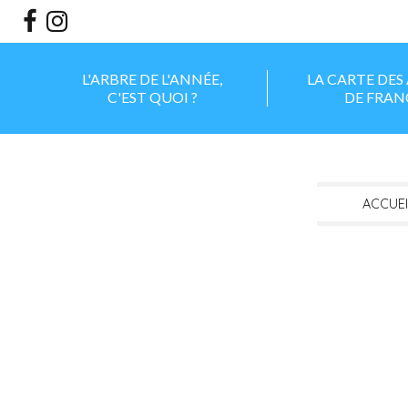
Aller
Outils
au
personnels
contenu.
|
Aller
à
la
L'ARBRE DE L'ANNÉE,
LA CARTE DES
navigation
C'EST QUOI ?
DE FRAN
ACCUEI