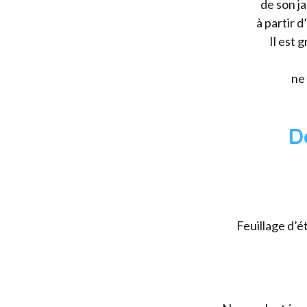
de son ja
à partir 
Il est 
ne 
D
Feuillage d’é