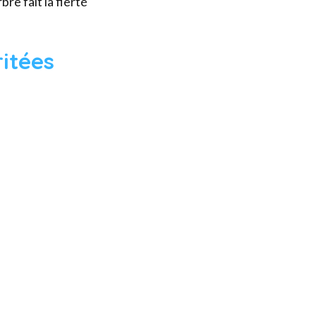
re fait la fierté
itées