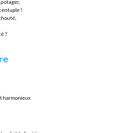
u potager,
centuple !
uchouté,
té ?
re
let harmonieux