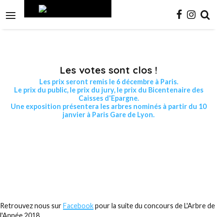
Aller
Outils
au
personnels

contenu.
|
Aller
à
la
navigation
Les votes sont clos !
Les prix seront remis le 6 décembre à Paris.
Le prix du public, le prix du jury, le prix du Bicentenaire des
Caisses d'Epargne.
Une exposition présentera les arbres nominés à partir du 10
janvier à Paris Gare de Lyon.
Retrouvez nous sur
Facebook
pour la suite du concours de L'Arbre de
l'Année 2018